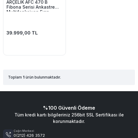
ARÇELİK AFC 470 B
Fibona Serisi Ankastre
Multifonksiyon Fırın
Buhar Destekli Fırın
39.999,00 TL
Toplam
1
ürün bulunmaktadır.
%100 Güvenli Ödeme
Tüm kredi kartı bilgileriniz 256bit SSL Sertifikası ile
korunmaktadır.
Çağrı Merkezi
0(212) 426 3572