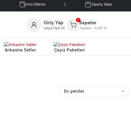
|
Hızlı Ödeme
Sipariş Takip
0
Giriş Yap
Sepetim
veya Üye Ol
Toplam -
0,00 TL
Ankastre Setler
Çeyiz Paketleri