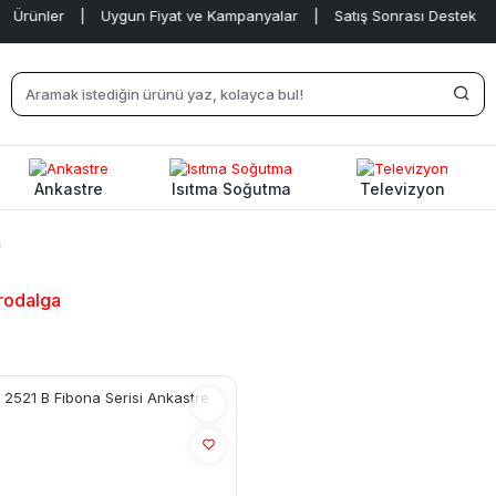
 Ürünler
|
Uygun Fiyat ve Kampanyalar
|
Satış Sonrası Destek
|
Ankastre
Isıtma Soğutma
Televizyon
a
rodalga