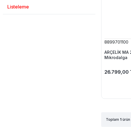
Listeleme
8899701100
ARÇELİK MA 2
Mikrodalga
26.799,00 
Toplam
1
ürün 