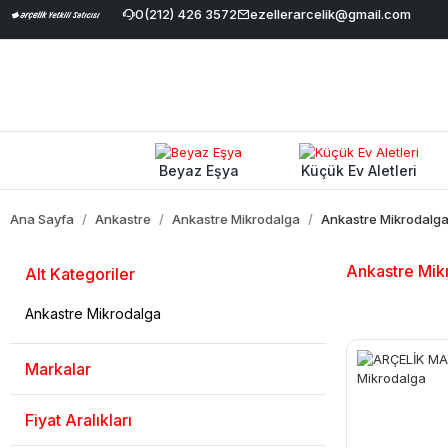
vale İndirimi
|
Geniş Ürün Yelpazesi
0(212) 426 3572
ezellerarcelik@gmail.com
|
%100 Orijinal ve Garantili
Beyaz Eşya
Küçük Ev Aletleri
Ana Sayfa
Ankastre
Ankastre Mikrodalga
Ankastre Mikrodalg
Ankastre Mik
Alt Kategoriler
Ankastre Mikrodalga
Markalar
Fiyat Aralıkları