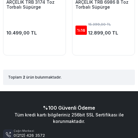
ARÇELİK TRB 3174 Toz
ARÇELİK TRB 6986 B Toz
Torbalı Süpürge
Torbalı Süpürge
15.399,00 TL
%16
10.499,00 TL
12.899,00 TL
Toplam
2
ürün bulunmaktadır.
%100 Güvenli Ödeme
Tüm kredi kartı bilgileriniz 256bit SSL Sertifikası ile
korunmaktadır.
Çağrı Merkezi
0(212) 426 3572