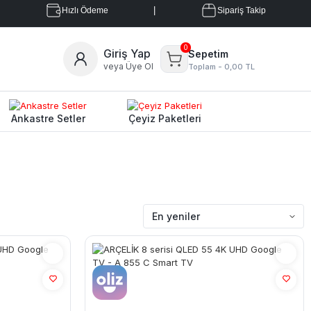
|
Hızlı Ödeme
Sipariş Takip
0
Giriş Yap
Sepetim
veya Üye Ol
Toplam -
0,00 TL
Ankastre Setler
Çeyiz Paketleri