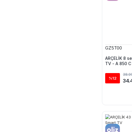
GZ5T00
ARÇELİK 8 se
TV - A 850 C
38.9
%12
34.