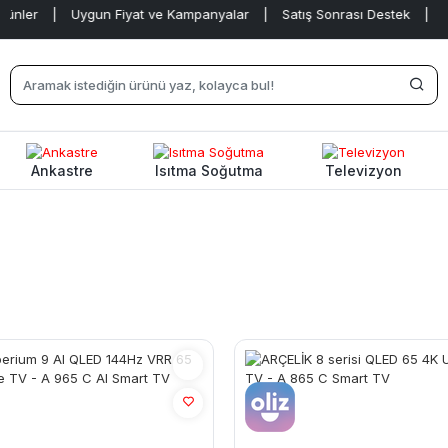
|
Uygun Fiyat ve Kampanyalar
|
Satış Sonrası Destek
|
Ankastre
Isıtma Soğutma
Televizyon