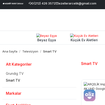
irimi
|
Geniş Ürün Yelpazesi
0(212) 426 3572
|
%100 Orijinal ve Garantili Ürünler
ezellerarcelik@gmail.com
Beyaz Eşya
Küçük Ev Aletleri
Ana Sayfa
Televizyon
Smart TV
Smart TV
Alt Kategoriler
Grundig TV
Smart TV
Markalar