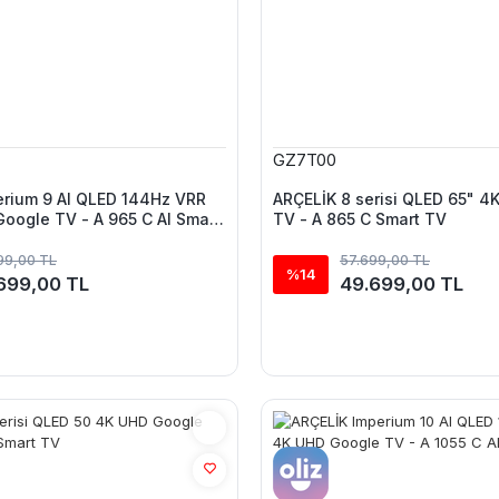
GZ7T00
erium 9 AI QLED 144Hz VRR
ARÇELİK 8 serisi QLED 65" 4
oogle TV - A 965 C AI Smart
TV - A 865 C Smart TV
99,00 TL
57.699,00 TL
%14
699,00 TL
49.699,00 TL