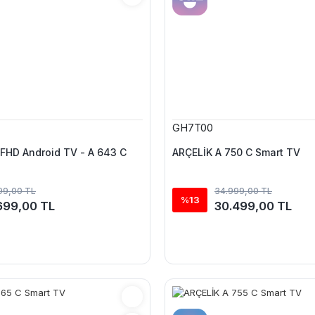
GH7T00
FHD Android TV - A 643 C
ARÇELİK A 750 C Smart TV
99,00 TL
34.999,00 TL
%13
699,00 TL
30.499,00 TL