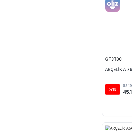
GF3T00
ARÇELİK A 76
53.1
%15
45.