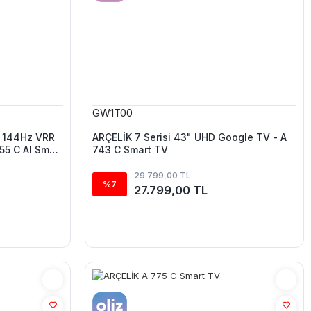
GW1T00
D 144Hz VRR
ARÇELİK 7 Serisi 43" UHD Google TV - A
55 C AI Smart
743 C Smart TV
29.799,00 TL
%7
27.799,00 TL