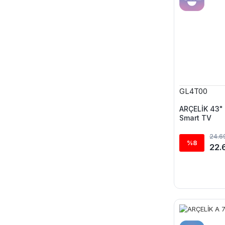
GL4T00
ARÇELİK 43" 
Smart TV
24.6
%8
22.