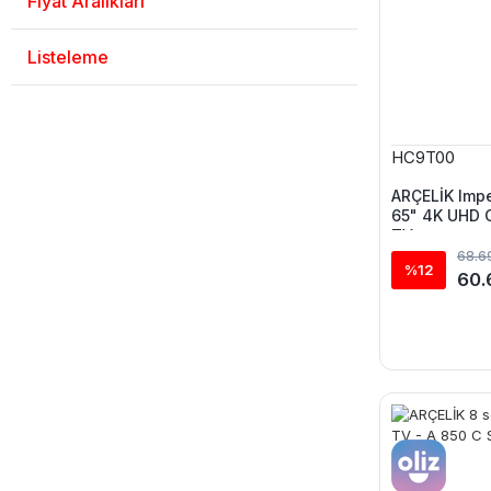
Fiyat Aralıkları
Listeleme
HC9T00
ARÇELİK Imp
65" 4K UHD G
TV
68.6
%12
60.