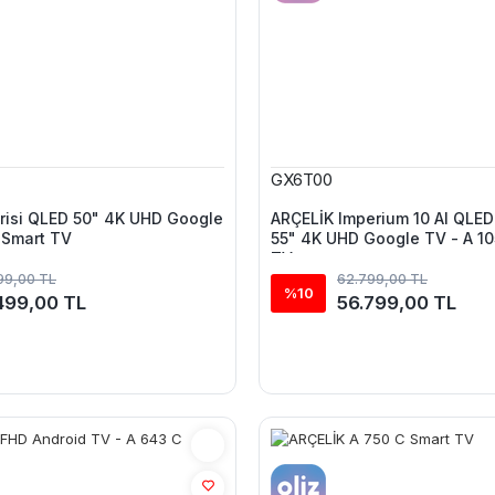
GX6T00
risi QLED 50" 4K UHD Google
ARÇELİK Imperium 10 AI QLE
 Smart TV
55" 4K UHD Google TV - A 10
TV
99,00 TL
62.799,00 TL
%10
499,00 TL
56.799,00 TL