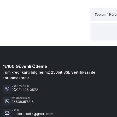
Toplam
16
ürü
%100 Güvenli Ödeme
Tüm kredi kartı bilgileriniz 256bit SSL Sertifikası ile
korunmaktadır.
Çağrı Merkezi
0(212) 426 3572
WhatsApp Hattı
05538357216
E-mail
ezellerarcelik@gmail.com