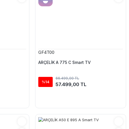
GF4T00
ARÇELİK A 775 C Smart TV
66.499,00 TL
%14
57.499,00 TL