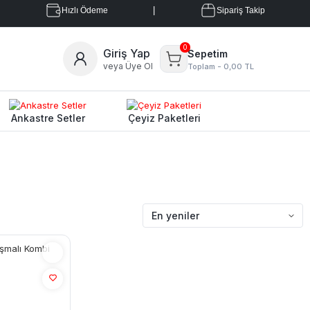
|
Hızlı Ödeme
Sipariş Takip
0
Giriş Yap
Sepetim
veya Üye Ol
Toplam -
0,00 TL
Ankastre Setler
Çeyiz Paketleri