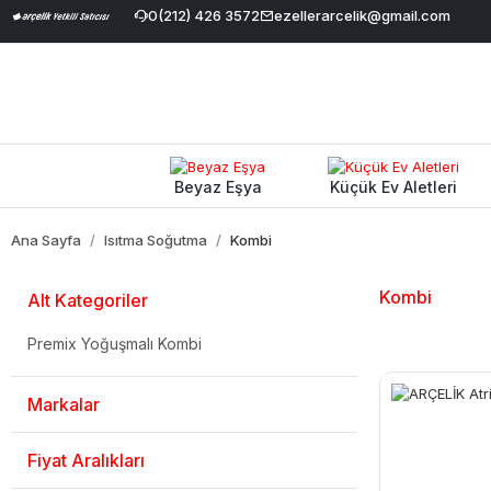
vale İndirimi
|
Geniş Ürün Yelpazesi
0(212) 426 3572
ezellerarcelik@gmail.com
|
%100 Orijinal ve Garantili 
Beyaz Eşya
Küçük Ev Aletleri
Ana Sayfa
Isıtma Soğutma
Kombi
Kombi
Alt Kategoriler
Premix Yoğuşmalı Kombi
Markalar
Fiyat Aralıkları