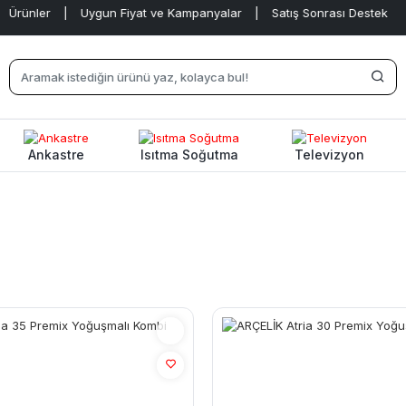
Ürünler
|
Uygun Fiyat ve Kampanyalar
|
Satış Sonrası Destek
|
Ankastre
Isıtma Soğutma
Televizyon