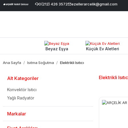
ale İndirimi
|
Geniş Ürün Yelpazesi
0(212) 426 3572
ezellerarcelik@gmail.com
|
%100 Orijinal ve Garantili Ü
Beyaz Eşya
Küçük Ev Aletleri
Ana Sayfa
Isıtma Soğutma
Elektrikli Isıtıcı
Elektrikli Isıtıc
Alt Kategoriler
Konvektör Isıtıcı
Yağlı Radyatör
Markalar