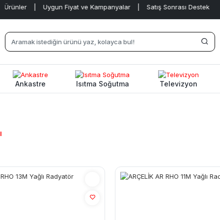
rünler
|
Uygun Fiyat ve Kampanyalar
|
Satış Sonrası Destek
|
Ankastre
Isıtma Soğutma
Televizyon
ı