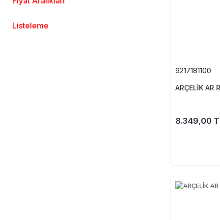
Fiyat Aralıkları
Listeleme
9217181100
ARÇELİK AR 
8.349,00 T