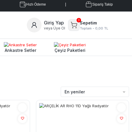
|
Hızlı Ödeme
Sipariş Takip
0
Giriş Yap
Sepetim
veya Üye Ol
Toplam -
0,00 TL
Ankastre Setler
Çeyiz Paketleri