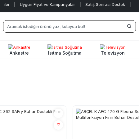
|
Uygun Fiyat ve Kampanyalar
|
Satış Sonrası Destek
|
Ankastre
Isıtma Soğutma
Televizyon
n