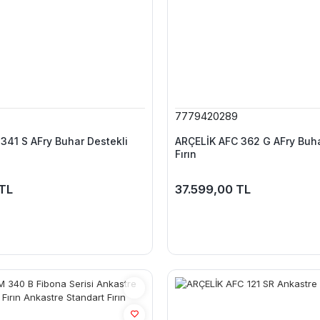
7779420289
341 S AFry Buhar Destekli
ARÇELİK AFC 362 G AFry Buha
Fırın
TL
37.599,00 TL