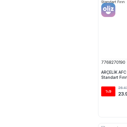
7768270190
ARÇELİK AFC 
Standart Fırı
26.4
%9
23.