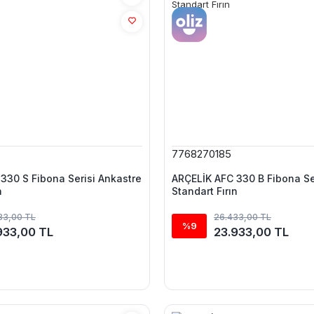
7768270185
330 S Fibona Serisi Ankastre
ARÇELİK AFC 330 B Fibona Se
n
Standart Fırın
33,00 TL
26.433,00 TL
%9
933,00 TL
23.933,00 TL