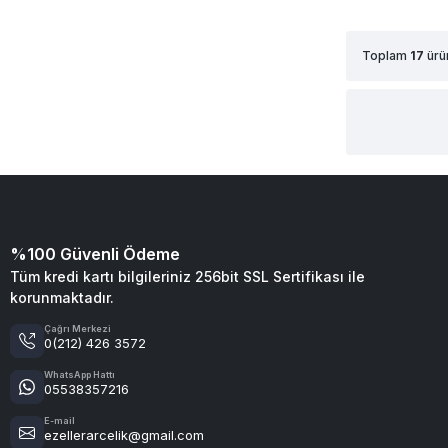
Toplam
17
ürü
%100 Güvenli Ödeme
Tüm kredi kartı bilgileriniz 256bit SSL Sertifikası ile
korunmaktadır.
Çağrı Merkezi
0(212) 426 3572
WhatsApp Hattı
05538357216
E-mail
ezellerarcelik@gmail.com