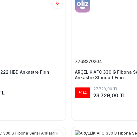
7768270204
222 HBD Ankastre Fırın
ARÇELİK AFC 330 G Fibona Se
Ankastre Standart Fırın
27.729,00 TL
TL
%14
23.729,00 TL