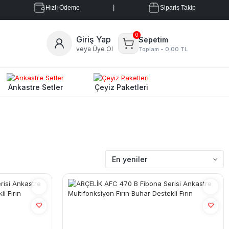
|
Hızlı Ödeme
Sipariş Takip
0
Giriş Yap
Sepetim
veya Üye Ol
Toplam -
0,00 TL
Ankastre Setler
Çeyiz Paketleri