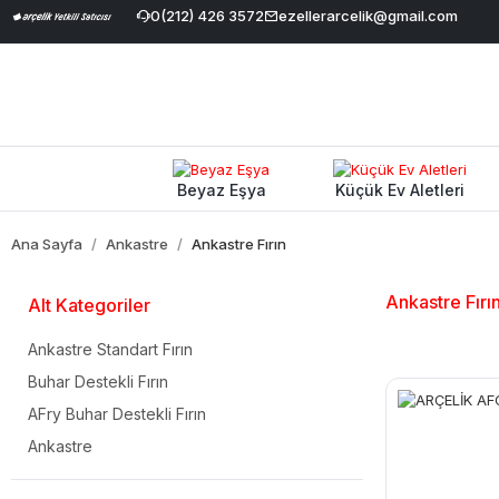
rimi
|
Geniş Ürün Yelpazesi
0(212) 426 3572
|
%100 Orijinal ve Garantili Ürünler
ezellerarcelik@gmail.com
Beyaz Eşya
Küçük Ev Aletleri
Ana Sayfa
Ankastre
Ankastre Fırın
Ankastre Fırı
Alt Kategoriler
Ankastre Standart Fırın
Buhar Destekli Fırın
AFry Buhar Destekli Fırın
Ankastre