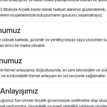
 itibarıyla Arçelik bayisi olarak faaliyet alanımızı güçlendirerek
ünlerini müşterilerimizle buluşturmanın gururunu yaşamaktayız.
numuz
n yüksek kalitede, güvenilir ve yenilikçi beyaz eşya çözümleri 
ılan öncü bir marka olmaktır.
onumuz
lı hizmet anlayışımız doğrultusunda, en yeni teknolojileri ve yüks
e sürdürülebilir hizmet anlayışını en üst seviyede sağlamaktır.
 Anlayışımız
umuz tüm ürünler Arçelik güvencesiyle üretilmekte olup ulusal v
ksek performans, dayanıklılık ve enerji verimliliği sağlayan ürünl