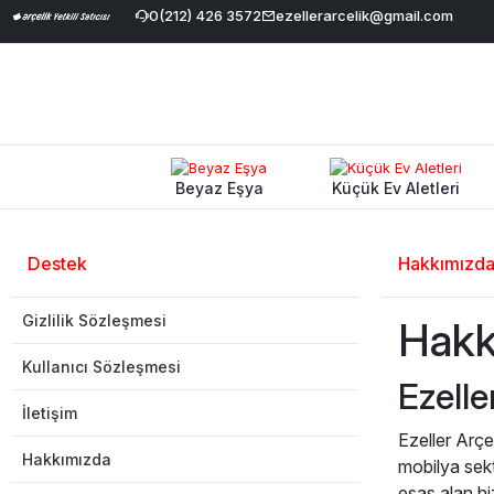
le İndirimi
|
Geniş Ürün Yelpazesi
0(212) 426 3572
|
ezellerarcelik@gmail.com
%100 Orijinal ve Garantili Ür
Beyaz Eşya
Küçük Ev Aletleri
Destek
Hakkımızd
Gizlilik Sözleşmesi
Hakk
Kullanıcı Sözleşmesi
Ezelle
İletişim
Ezeller Arçe
Hakkımızda
mobilya sek
esas alan hi