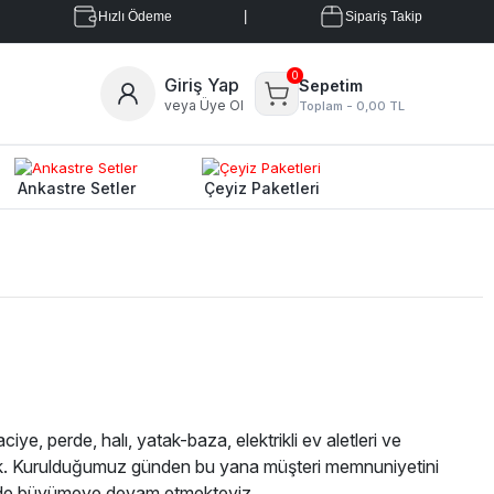
|
Hızlı Ödeme
Sipariş Takip
0
Giriş Yap
Sepetim
veya Üye Ol
Toplam -
0,00 TL
Ankastre Setler
Çeyiz Paketleri
e, perde, halı, yatak-baza, elektrikli ev aletleri ve
ık. Kurulduğumuz günden bu yana müşteri memnuniyetini
şekilde büyümeye devam etmekteyiz.