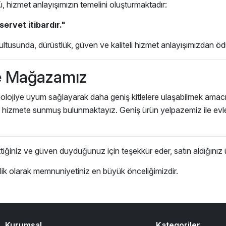
, hizmet anlayışımızın temelini oluşturmaktadır:
ervet itibardır."
ultusunda, dürüstlük, güven ve kaliteli hizmet anlayışımızdan ö
e Mağazamız
nolojiye uyum sağlayarak daha geniş kitlelere ulaşabilmek amac
hizmete sunmuş bulunmaktayız. Geniş ürün yelpazemiz ile evle
ttiğiniz ve güven duyduğunuz için teşekkür eder, satın aldığınız ür
lik olarak memnuniyetiniz en büyük önceliğimizdir.
Kurumsal
Kategoriler