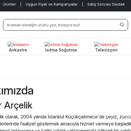
ünler
|
Uygun Fiyat ve Kampanyalar
|
Satış Sonrası Destek
|
Ankastre
Isıtma Soğutma
Televizyon
a
ımızda
r Arçelik
lik olarak, 2004 yılında İstanbul Küçükçekmece'de çeyiz, züccaciy
törlerinde faaliyet göstermek amacıyla hizmet vermeye başlad
zmet anlayışımız ve kalite odaklı yaklaşımımızla istikrarlı bir 