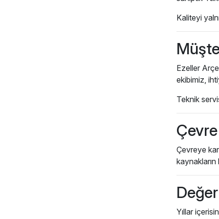
Kaliteyi yal
Müşter
Ezeller Arçe
ekibimiz, ih
Teknik servi
Çevre 
Çevreye karş
kaynakların 
Değer
Yıllar içeri