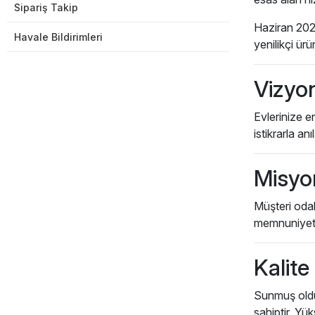
Sipariş Takip
Haziran 2022
Havale Bildirimleri
yenilikçi ür
Vizyo
Evlerinize e
istikrarla an
Misy
Müşteri odak
memnuniyet v
Kalite
Sunmuş olduğ
sahiptir. Yü