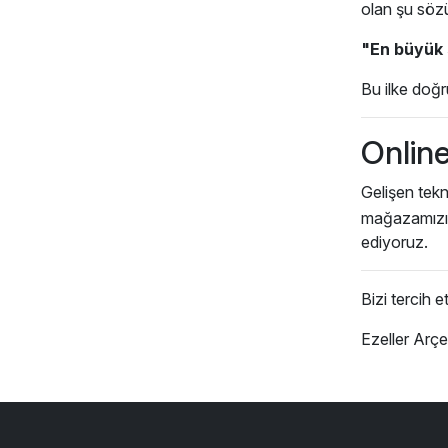
olan şu sözü
"En büyük s
Bu ilke doğr
Onlin
Gelişen tek
mağazamızı 
ediyoruz.
Bizi tercih e
Ezeller Arçe