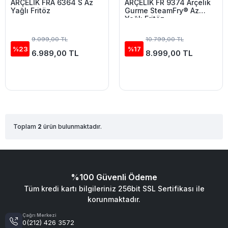
ARÇELİK FRA 6364 S Az
ARÇELİK FR 9374 Arçelik
Yağlı Fritöz
Gurme SteamFry® Az
Yağlı Fritöz
9.099,00 TL
10.799,00 TL
%23
%17
6.989,00 TL
8.999,00 TL
Toplam
2
ürün bulunmaktadır.
%100 Güvenli Ödeme
Tüm kredi kartı bilgileriniz 256bit SSL Sertifikası ile
korunmaktadır.
Çağrı Merkezi
0(212) 426 3572