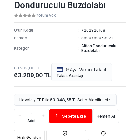
Donduruculu Buzdolabı
Yorum yok
Ürün Kodu
:
7202920108
Barkod
:
8690769053021
Alttan Donduruculu
Kategori
:
Buzdolabı
63.209,00 TL
9 Aya Varan Taksit
63.209,00 TL
Taksit Avantajı
Havale / EFT ile
60.048,55 TL
Satın Alabilirsiniz.
Sepete Ekle
Hemen Al
Adet
Hızlı Gönderi