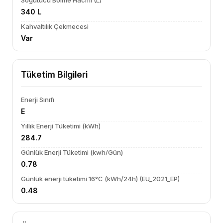
Soğutucu Bölme Hacmi (L)
340 L
Kahvaltılık Çekmecesi
Var
Tüketim Bilgileri
Enerji Sınıfı
E
Yıllık Enerji Tüketimi (kWh)
284.7
Günlük Enerji Tüketimi (kwh/Gün)
0.78
Günlük enerji tüketimi 16°C (kWh/24h) (EU_2021_EP)
0.48