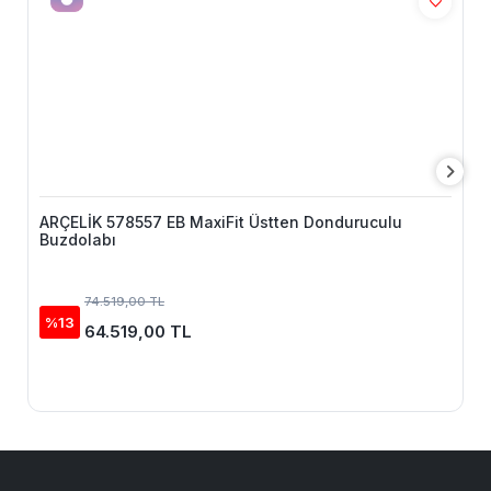
ARÇELİK 578557 EB MaxiFit Üstten Donduruculu
Buzdolabı
74.519,00 TL
%13
64.519,00 TL