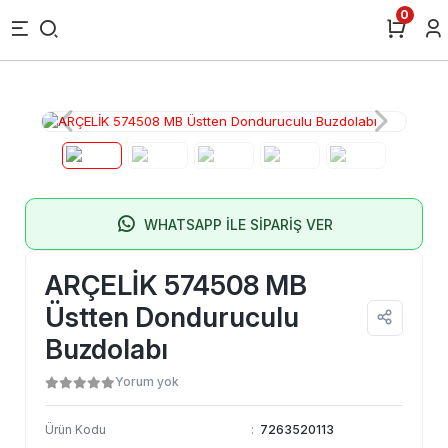
0
WHATSAPP İLE SİPARİŞ VER
ARÇELİK 574508 MB
Üstten Donduruculu
Buzdolabı
Yorum yok
Ürün Kodu
:
7263520113