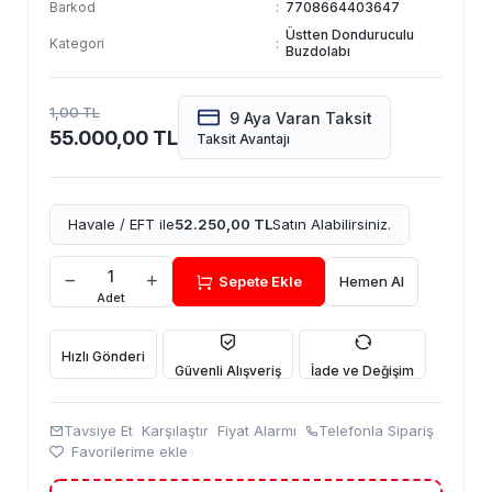
Barkod
:
7708664403647
Üstten Donduruculu
Kategori
:
Buzdolabı
1,00 TL
9 Aya Varan Taksit
55.000,00 TL
Taksit Avantajı
Havale / EFT ile
52.250,00 TL
Satın Alabilirsiniz.
Sepete Ekle
Hemen Al
Adet
Hızlı Gönderi
Güvenli Alışveriş
İade ve Değişim
Tavsiye Et
Karşılaştır
Fiyat Alarmı
Telefonla Sipariş
Favorilerime ekle