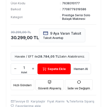
Ürün Kodu
:
7638310177
Barkod
:
7708779319586
Prestige Serisi Solo
Kategori
:
Bulaşık Makinesi
30.299,00 TL
9 Aya Varan Taksit
30.299,00 TL
Taksit Avantajı
Havale / EFT ile
28.784,05 TL
Satın Alabilirsiniz.
Sepete Ekle
Hemen Al
Adet
Hızlı Gönderi
Güvenli Alışveriş
İade ve Değişim
Tavsiye Et
Karşılaştır
Fiyat Alarmı
Telefonla Sipariş
Favorilerime ekle