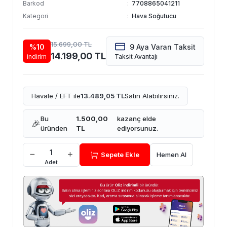
Barkod
:
7708865041211
Kategori
:
Hava Soğutucu
15.699,00 TL
%10
9 Aya Varan Taksit
14.199,00 TL
indirim
Taksit Avantajı
Havale / EFT ile
13.489,05 TL
Satın Alabilirsiniz.
Bu
1.500,00
kazanç elde
🎉
üründen
TL
ediyorsunuz.
Sepete Ekle
Hemen Al
Adet