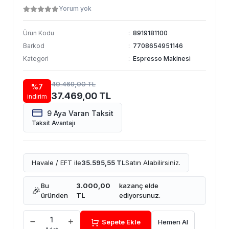
Yorum yok
Ürün Kodu
:
8919181100
Barkod
:
7708654951146
Kategori
:
Espresso Makinesi
40.469,00 TL
%7
37.469,00 TL
indirim
9 Aya Varan Taksit
Taksit Avantajı
Havale / EFT ile
35.595,55 TL
Satın Alabilirsiniz.
Bu
3.000,00
kazanç elde
🎉
üründen
TL
ediyorsunuz.
Sepete Ekle
Hemen Al