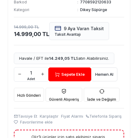
Barkod
:
7708592120633
Kategori
:
Dikey Süpürge
14.999,00 TL
9 Aya Varan Taksit
14.999,00 TL
Taksit Avantajı
Havale / EFT ile
14.249,05 TL
Satın Alabilirsiniz.
Sepete Ekle
Hemen Al
Adet
Hızlı Gönderi
Güvenli Alışveriş
İade ve Değişim
Tavsiye Et
Karşılaştır
Fiyat Alarmı
Telefonla Sipariş
Favorilerime ekle
Oliz’li ürünler için satış ekibimiz sipariş