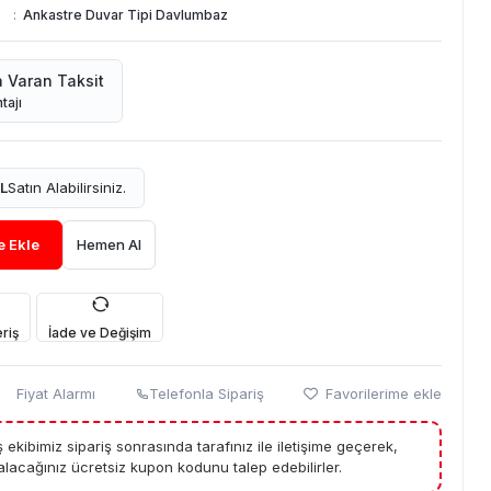
:
Ankastre Duvar Tipi Davlumbaz
a Varan Taksit
tajı
L
Satın Alabilirsiniz.
e Ekle
Hemen Al
riş
İade ve Değişim
Fiyat Alarmı
Telefonla Sipariş
Favorilerime ekle
tış ekibimiz sipariş sonrasında tarafınız ile iletişime geçerek,
lacağınız ücretsiz kupon kodunu talep edebilirler.