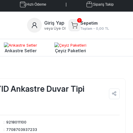
|
Hızlı Ödeme
Sipariş Takip
0
Giriş Yap
Sepetim
veya Üye Ol
Toplam -
0,00 TL
Ankastre Setler
Çeyiz Paketleri
ID Ankastre Duvar Tipi
:
9218011100
:
7708703937233