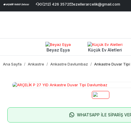
İndirimi
|
Geniş Ürün Yelpazesi
0(212) 426 3572
|
%100 Orijinal ve Garantili Ürünl
ezellerarcelik@gmail.com
Beyaz Eşya
Küçük Ev Aletleri
Ana Sayfa
Ankastre
Ankastre Davlumbaz
Ankastre Duvar Tip
WHATSAPP İLE SİPARİŞ VE