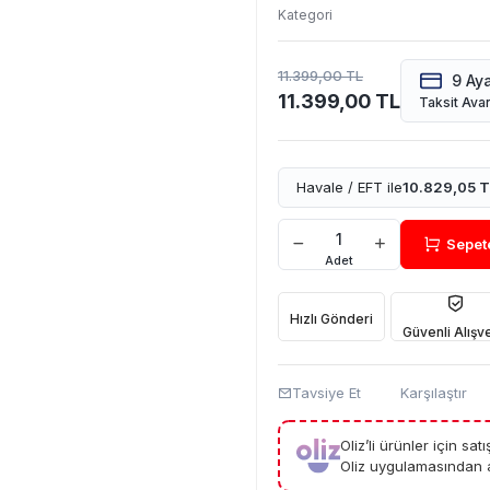
Kategori
11.399,00 TL
9 Ay
11.399,00 TL
Taksit Avan
Havale / EFT ile
10.829,05 T
Sepet
Adet
Hızlı Gönderi
Güvenli Alışve
Tavsiye Et
Karşılaştır
Oliz’li ürünler için sa
Oliz uygulamasından a