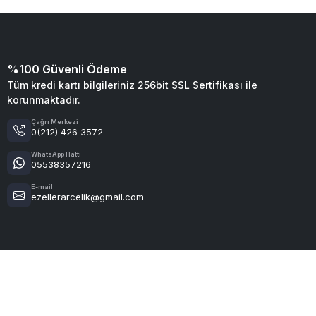
%100 Güvenli Ödeme
Tüm kredi kartı bilgileriniz 256bit SSL Sertifikası ile
korunmaktadır.
Çağrı Merkezi
0(212) 426 3572
WhatsApp Hattı
05538357216
E-mail
ezellerarcelik@gmail.com
Tüm bilgileriniz 256-bit SSL güvenlik sertifikası ile korunmaktadı
© 2026 – Tüm Hakları Saklıdır.