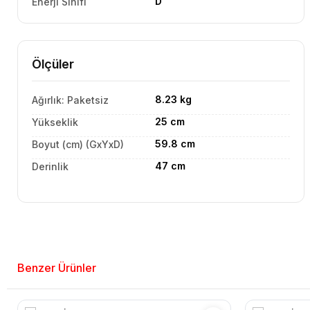
D
Enerji Sınıfı
Ölçüler
8.23 kg
Ağırlık: Paketsiz
25 cm
Yükseklik
59.8 cm
Boyut (cm) (GxYxD)
47 cm
Derinlik
Benzer Ürünler