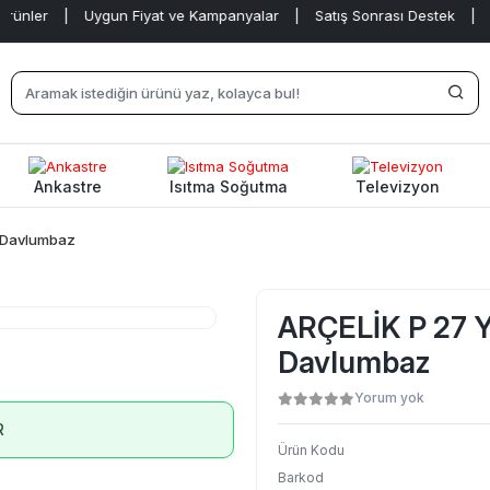
er
|
Uygun Fiyat ve Kampanyalar
|
Satış Sonrası Destek
|
Ankastre
Isıtma Soğutma
Televizyon
i Davlumbaz
ARÇELİK P 27 Y
Davlumbaz
Yorum yok
R
Ürün Kodu
Barkod