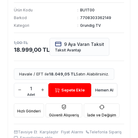
Ürün Kodu
:
BU1T00
Barkod
:
7708303362149
Kategori
:
Grundig TV
1,00 TL
9 Aya Varan Taksit
18.999,00 TL
Taksit Avantajı
Havale / EFT ile
18.049,05 TL
Satın Alabilirsiniz.
Sepete Ekle
Hemen Al
Adet
Hızlı Gönderi
Güvenli Alışveriş
İade ve Değişim
Tavsiye Et
Karşılaştır
Fiyat Alarmı
Telefonla Sipariş
Favorilerime ekle