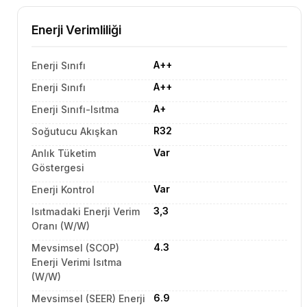
Enerji Verimliliği
A++
Enerji Sınıfı
A++
Enerji Sınıfı
A+
Enerji Sınıfı-Isıtma
R32
Soğutucu Akışkan
Var
Anlık Tüketim
Göstergesi
Var
Enerji Kontrol
3,3
Isıtmadaki Enerji Verim
Oranı (W/W)
4.3
Mevsimsel (SCOP)
Enerji Verimi Isıtma
(W/W)
6.9
Mevsimsel (SEER) Enerji