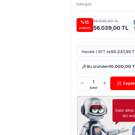
Kategori
66.039,00 TL
%15
56.039,00 TL
indirim
Havale / EFT ile
53.237,05 T
🎉
Bu üründen
10.000,00 
Sepet
Adet