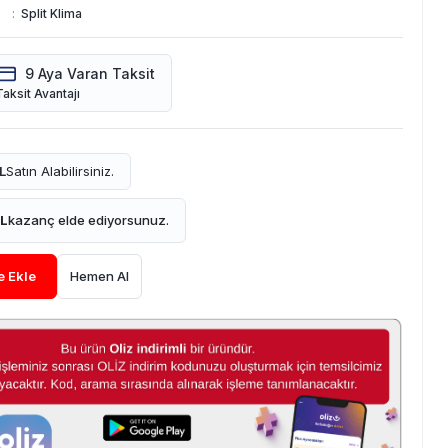
:
Split Klima
9 Aya Varan Taksit
Taksit Avantajı
L
Satın Alabilirsiniz.
TL
kazanç elde ediyorsunuz.
e Ekle
Hemen Al