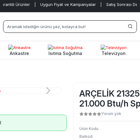
i Ürünler
|
Uygun Fiyat ve Kampanyalar
|
Satış Sonrası Destek
|
Ankastre
Isıtma Soğutma
Televizyon
ARÇELİK 21325 T
21.000 Btu/h Sp
Yorum yok
R
Ürün Kodu
Barkod