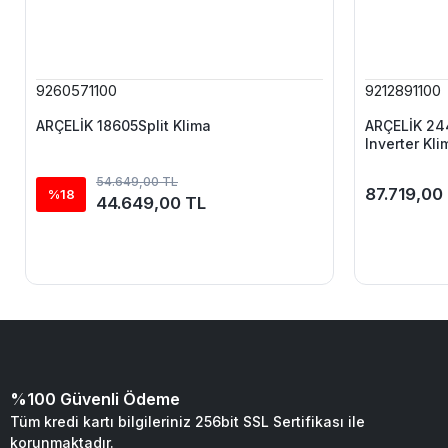
9260571100
9212891100
ARÇELİK 18605Split Klima
ARÇELİK 244
Inverter Kli
54.649,00 TL
87.719,00
%18
44.649,00 TL
%100 Güvenli Ödeme
Tüm kredi kartı bilgileriniz 256bit SSL Sertifikası ile
korunmaktadır.