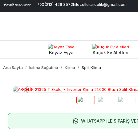
avale İndirimi
|
Geniş Ürün Yelpazesi
0(212) 426 3572
ezellerarcelik@gmail.com
|
%100 Orijinal ve Garantil
Beyaz Eşya
Küçük Ev Aletleri
Ana Sayfa
Isıtma Soğutma
Klima
Split Klima
WHATSAPP İLE SİPARİŞ VE