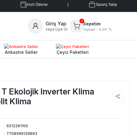
|
Hızlı Ödeme
Sipariş Takip
0
Giriş Yap
Sepetim
veya Üye Ol
Toplam -
0,00 TL
Ankastre Setler
Çeyiz Paketleri
 Ekolojik Inverter Klima
lit Klima
:
9212261100
:
7708589129893