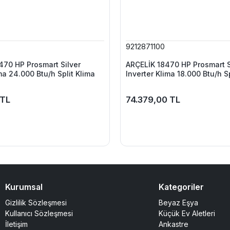
9212871100
70 HP Prosmart Silver
ARÇELİK 18470 HP Prosmart S
ma 24.000 Btu/h Split Klima
Inverter Klima 18.000 Btu/h S
 TL
74.379,00 TL
Kurumsal
Kategoriler
Gizlilik Sözleşmesi
Beyaz Eşya
Kullanıcı Sözleşmesi
Küçük Ev Aletleri
İletişim
Ankastre