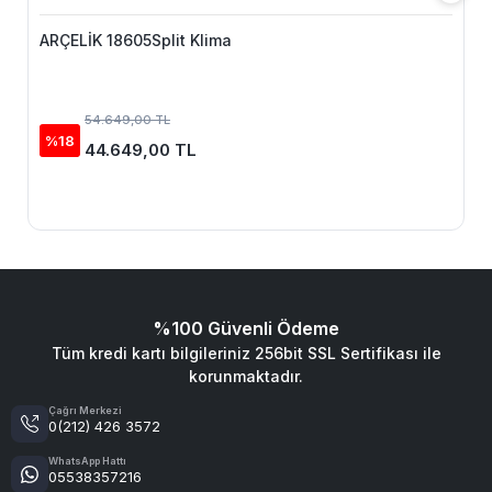
ARÇELİK 18605Split Klima
54.649,00 TL
%18
44.649,00 TL
%100 Güvenli Ödeme
Tüm kredi kartı bilgileriniz 256bit SSL Sertifikası ile
korunmaktadır.
Çağrı Merkezi
0(212) 426 3572
WhatsApp Hattı
05538357216