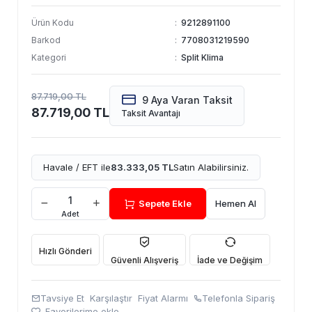
Ürün Kodu
:
9212891100
Barkod
:
7708031219590
Kategori
:
Split Klima
87.719,00 TL
9 Aya Varan Taksit
87.719,00 TL
Taksit Avantajı
Havale / EFT ile
83.333,05 TL
Satın Alabilirsiniz.
Sepete Ekle
Hemen Al
Adet
Hızlı Gönderi
Güvenli Alışveriş
İade ve Değişim
Tavsiye Et
Karşılaştır
Fiyat Alarmı
Telefonla Sipariş
Favorilerime ekle