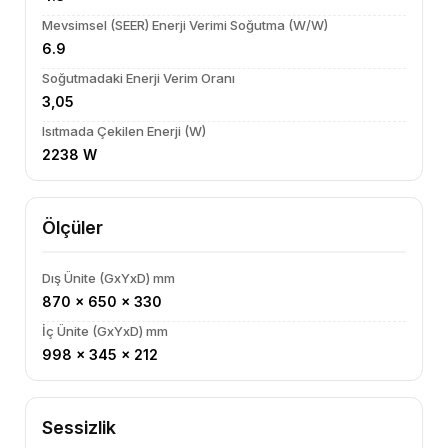
Mevsimsel (SEER) Enerji Verimi Soğutma (W/W)
6.9
Soğutmadaki Enerji Verim Oranı
3,05
Isıtmada Çekilen Enerji (W)
2238 W
Ölçüler
Dış Ünite (GxYxD) mm
870 x 650 x 330
İç Ünite (GxYxD) mm
998 x 345 x 212
Sessizlik