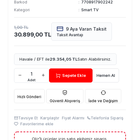
Barkod
:
7708917902242
Kategori
:
Smart TV
1,00 TL
9 Aya Varan Taksit
30.899,00 TL
Taksit Avantajı
Havale / EFT ile
29.354,05 TL
Satın Alabilirsiniz.
Sepete Ekle
Hemen Al
Adet
Hızlı Gönderi
Güvenli Alışveriş
İade ve Değişim
Tavsiye Et
Karşılaştır
Fiyat Alarmı
Telefonla Sipariş
Favorilerime ekle
Oliz’li ürünler için satış ekibimiz sipariş