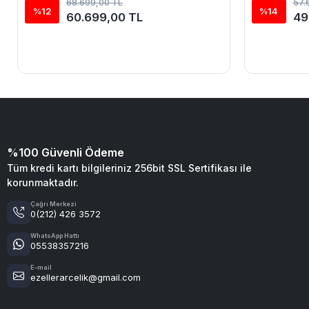
68.699,00 TL
57.
%12
%14
60.699,00 TL
49
%100 Güvenli Ödeme
Tüm kredi kartı bilgileriniz 256bit SSL Sertifikası ile
korunmaktadır.
Çağrı Merkezi
0(212) 426 3572
WhatsApp Hattı
05538357216
E-mail
ezellerarcelik@gmail.com