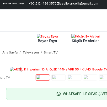
irimi
|
Geniş Ürün Yelpazesi
0(212) 426 3572
|
%100 Orijinal ve Garantili Ürünler
ezellerarcelik@gmail.com
Beyaz Eşya
Küçük Ev Aletleri
Ana Sayfa
Televizyon
Smart TV
WHATSAPP İLE SİPARİŞ VE