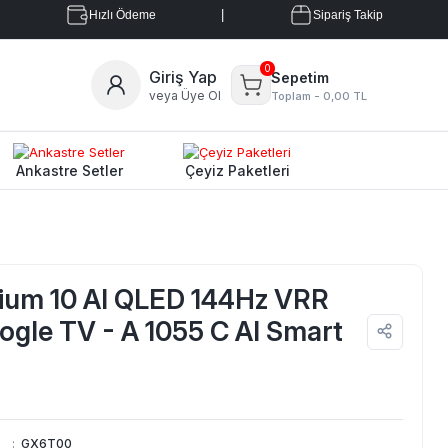
|
Hızlı Ödeme
Sipariş Takip
0
Giriş Yap
Sepetim
veya Üye Ol
Toplam -
0,00 TL
Ankastre Setler
Çeyiz Paketleri
ium 10 AI QLED 144Hz VRR
gle TV - A 1055 C AI Smart
:
GX6T00