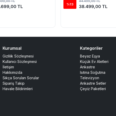
699,00 TL
44.499,00 TL
%13
.699,00 TL
38.499,00 TL
Kurumsal
Kategoriler
Gizlilik Sözleşmesi
Beyaz Eşya
Kullanıcı Sözleşmesi
Küçük Ev Aletleri
İletişim
Ankastre
Hakkımızda
Isıtma Soğutma
Sıkça Sorulan Sorular
Televizyon
Sipariş Takip
Ankastre Setler
Havale Bildirimleri
Çeyiz Paketleri