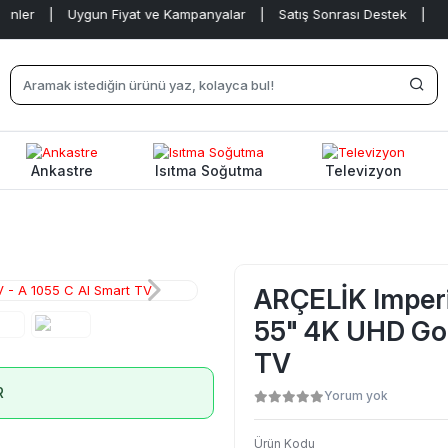
|
Uygun Fiyat ve Kampanyalar
|
Satış Sonrası Destek
|
Ankastre
Isıtma Soğutma
Televizyon
ARÇELİK Imper
55" 4K UHD Goo
TV
R
Yorum yok
Ürün Kodu