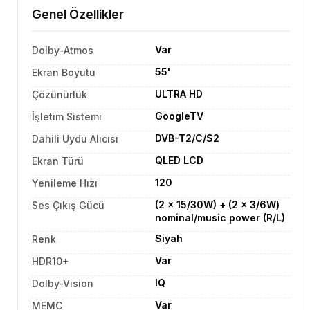
Genel Özellikler
Var
Dolby-Atmos
55'
Ekran Boyutu
ULTRA HD
Çözünürlük
GoogleTV
İşletim Sistemi
DVB-T2/C/S2
Dahili Uydu Alıcısı
QLED LCD
Ekran Türü
120
Yenileme Hızı
(2 x 15/30W) + (2 x 3/6W)
Ses Çıkış Gücü
nominal/music power (R/L)
Siyah
Renk
Var
HDR10+
IQ
Dolby-Vision
Var
MEMC