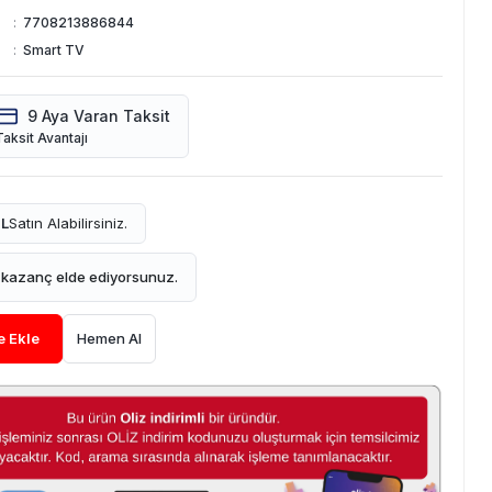
:
7708213886844
:
Smart TV
9 Aya Varan Taksit
Taksit Avantajı
TL
Satın Alabilirsiniz.
L
kazanç elde ediyorsunuz.
e Ekle
Hemen Al