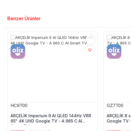
Benzer Ürünler
HC9T00
GZ7T00
ARÇELİK Imperium 9 AI QLED 144Hz VRR
ARÇELİK 8 s
65" 4K UHD Google TV - A 965 C AI
Google TV -
Smart TV