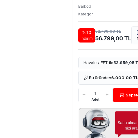
Barkod
Kategori
62.799,00 TL
%10
56.799,00 TL
indirim
Havale / EFT ile
53.959,05 
🎉
Bu üründen
6.000,00 T
Sepet
Adet