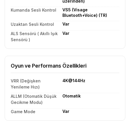
üzerinden)
VS5 (Visage
Kumanda Sesli Kontrol
Bluetooth+Voice) (TR)
Var
Uzaktan Sesli Kontrol
Var
ALS Sensörü ( Akıllı Işık
Sensörü )
Oyun ve Performans Özellikleri
4K@144Hz
VRR (Değişken
Yenileme Hızı)
Otomatik
ALLM (Otomatik Düşük
Gecikme Modu)
Var
Game Mode