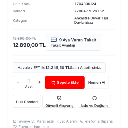
Ürün Kodu
:
7704330124
Barkod
:
7708477829752
Ankastre Duvar Tipi
Kategori
:
Davlumbaz
12.890,00 TL
9 Aya Varan Taksit
12.890,00 TL
Taksit Avantajı
Havale / EFT ile
12.245,50 TL
Satın Alabilirsiniz.
Sepete Ekle
Hemen Al
Adet
Hızlı Gönderi
Güvenli Alışveriş
İade ve Değişim
Tavsiye Et
Karşılaştır
Fiyat Alarmı
Telefonla Sipariş
Favorilerime ekle