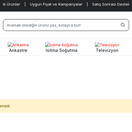
li Ürünler
|
Uygun Fiyat ve Kampanyalar
|
Satış Sonrası Destek
|
Ankastre
Isıtma Soğutma
Televizyon
amadı.