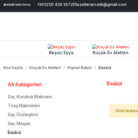
Havale İndirimi
|
Geniş Ürün Yelpazesi
0(212) 426 3572
ezellerarcelik@gmail.com
|
%100 Orijinal ve Garanti
Beyaz Eşya
Küçük Ev Aletleri
Ana Sayfa
Küçük Ev Aletleri
Kişisel Bakım
Baskül
Baskül
Alt Kategoriler
Saç Kurutma Makinesi
Tıraş Makineleri
Ürün bulun
Saç Düzleştirici
Saç Maşası
Baskül