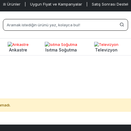
li Ürünler
|
Uygun Fiyat ve Kampanyalar
|
Satış Sonrası Destek
|
Ankastre
Isıtma Soğutma
Televizyon
amadı.