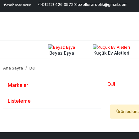
 Havale İndirimi
|
Geniş Ürün Yelpazesi
0(212) 426 3572
ezellerarcelik@gmail.com
|
%100 Orijinal ve Garanti
Beyaz Eşya
Küçük Ev Aletleri
Ana Sayfa
DJI
DJI
Markalar
Listeleme
Ürün bulun