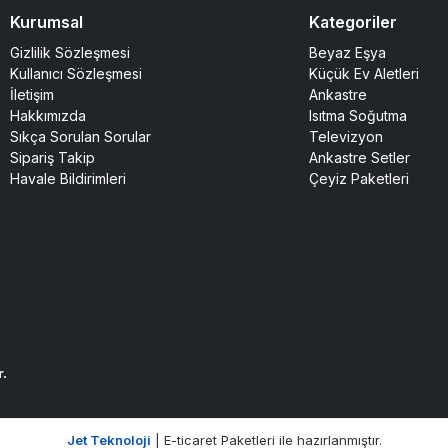
Kurumsal
Kategoriler
Gizlilik Sözleşmesi
Beyaz Eşya
Kullanıcı Sözleşmesi
Küçük Ev Aletleri
İletişim
Ankastre
Hakkımızda
Isıtma Soğutma
Sıkça Sorulan Sorular
Televizyon
Sipariş Takip
Ankastre Setler
Havale Bildirimleri
Çeyiz Paketleri
r.
Jet Teknoloji
| E-ticaret Paketleri ile hazırlanmıştır.