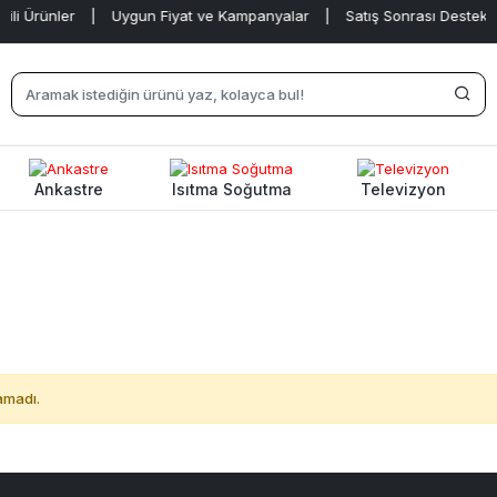
li Ürünler
|
Uygun Fiyat ve Kampanyalar
|
Satış Sonrası Destek
|
Ankastre
Isıtma Soğutma
Televizyon
amadı.