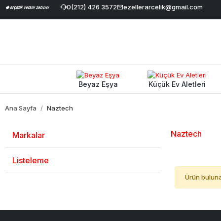
Havale İndirimi
|
Geniş Ürün Yelpazesi
0(212) 426 3572
ezellerarcelik@gmail.com
|
%100 Orijinal ve Garanti
Beyaz Eşya
Küçük Ev Aletleri
Ana Sayfa
Naztech
Naztech
Markalar
Listeleme
Ürün bulun