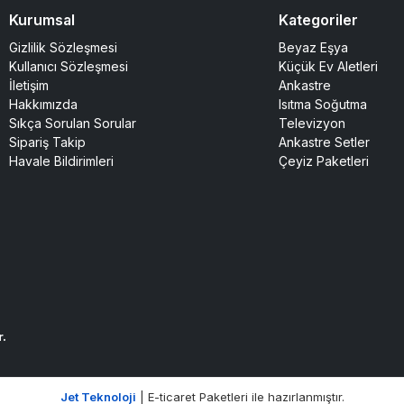
Kurumsal
Kategoriler
Gizlilik Sözleşmesi
Beyaz Eşya
Kullanıcı Sözleşmesi
Küçük Ev Aletleri
İletişim
Ankastre
Hakkımızda
Isıtma Soğutma
Sıkça Sorulan Sorular
Televizyon
Sipariş Takip
Ankastre Setler
Havale Bildirimleri
Çeyiz Paketleri
r.
Jet Teknoloji
| E-ticaret Paketleri ile hazırlanmıştır.