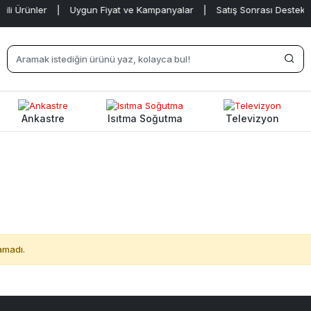
li Ürünler
|
Uygun Fiyat ve Kampanyalar
|
Satış Sonrası Destek
|
Ankastre
Isıtma Soğutma
Televizyon
amadı.