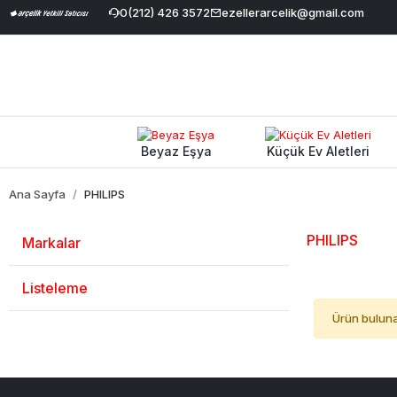
Havale İndirimi
|
Geniş Ürün Yelpazesi
0(212) 426 3572
ezellerarcelik@gmail.com
|
%100 Orijinal ve Garanti
Beyaz Eşya
Küçük Ev Aletleri
Ana Sayfa
PHILIPS
PHILIPS
Markalar
Listeleme
Ürün bulun