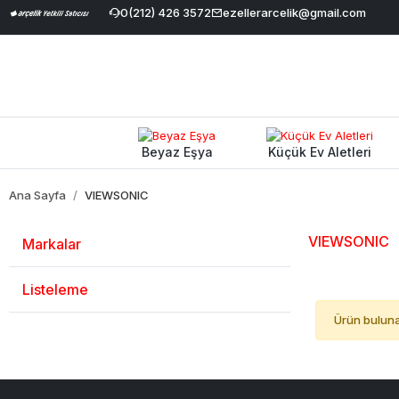
 Havale İndirimi
|
Geniş Ürün Yelpazesi
0(212) 426 3572
ezellerarcelik@gmail.com
|
%100 Orijinal ve Garant
Beyaz Eşya
Küçük Ev Aletleri
Ana Sayfa
VIEWSONIC
VIEWSONIC
Markalar
Listeleme
Ürün bulun