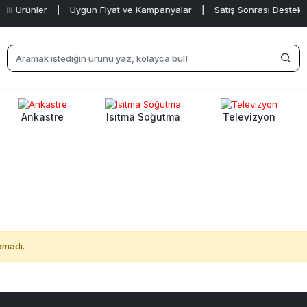
ili Ürünler
|
Uygun Fiyat ve Kampanyalar
|
Satış Sonrası Destek
Ankastre
Isıtma Soğutma
Televizyon
amadı.