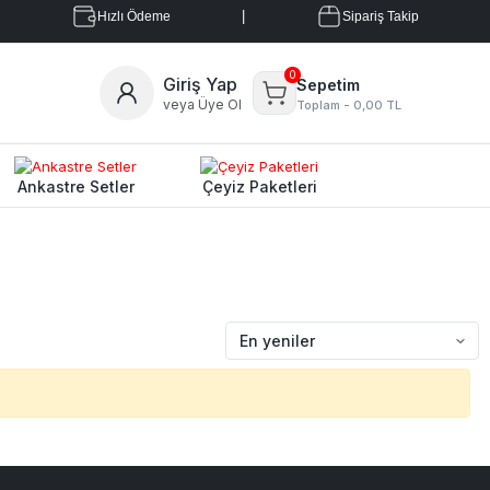
|
|
Hızlı Ödeme
Sipariş Takip
0
Giriş Yap
Sepetim
veya Üye Ol
Toplam -
0,00 TL
Ankastre Setler
Çeyiz Paketleri