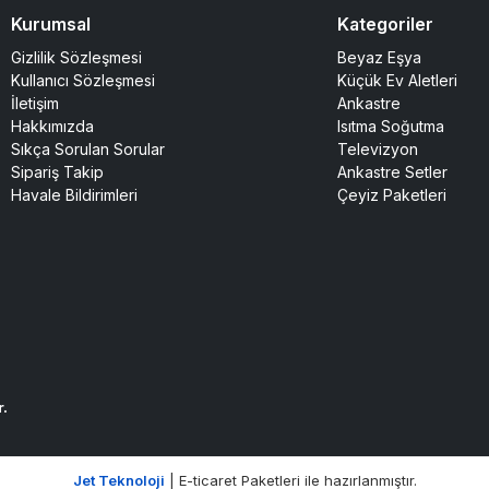
Kurumsal
Kategoriler
Gizlilik Sözleşmesi
Beyaz Eşya
Kullanıcı Sözleşmesi
Küçük Ev Aletleri
İletişim
Ankastre
Hakkımızda
Isıtma Soğutma
Sıkça Sorulan Sorular
Televizyon
Sipariş Takip
Ankastre Setler
Havale Bildirimleri
Çeyiz Paketleri
r.
Jet Teknoloji
| E-ticaret Paketleri ile hazırlanmıştır.