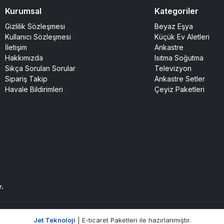
Kurumsal
Kategoriler
Gizlilik Sözleşmesi
Beyaz Eşya
Kullanıcı Sözleşmesi
Küçük Ev Aletleri
İletişim
Ankastre
Hakkımızda
Isıtma Soğutma
Sıkça Sorulan Sorular
Televizyon
Sipariş Takip
Ankastre Setler
Havale Bildirimleri
Çeyiz Paketleri
r.
Jet Teknoloji
| E-ticaret Paketleri ile hazırlanmıştır.