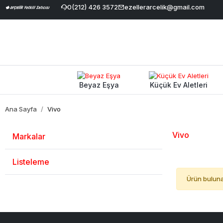
Havale İndirimi
|
Geniş Ürün Yelpazesi
0(212) 426 3572
ezellerarcelik@gmail.com
|
%100 Orijinal ve Garanti
Beyaz Eşya
Küçük Ev Aletleri
Ana Sayfa
Vivo
Vivo
Markalar
Listeleme
Ürün bulun