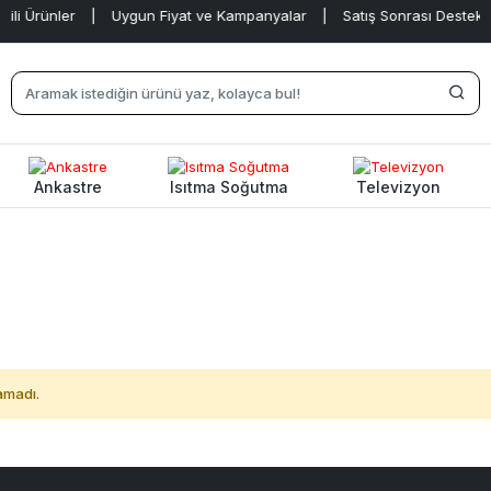
li Ürünler
|
Uygun Fiyat ve Kampanyalar
|
Satış Sonrası Destek
|
Ankastre
Isıtma Soğutma
Televizyon
amadı.