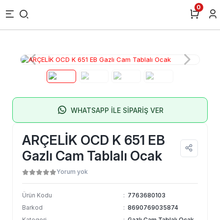
0
WHATSAPP İLE SİPARİŞ VER
ARÇELİK OCD K 651 EB
Gazlı Cam Tablalı Ocak
Yorum yok
Ürün Kodu
:
7763680103
Barkod
:
8690769035874
Kategori
:
Gazlı Cam Tablalı Ocak