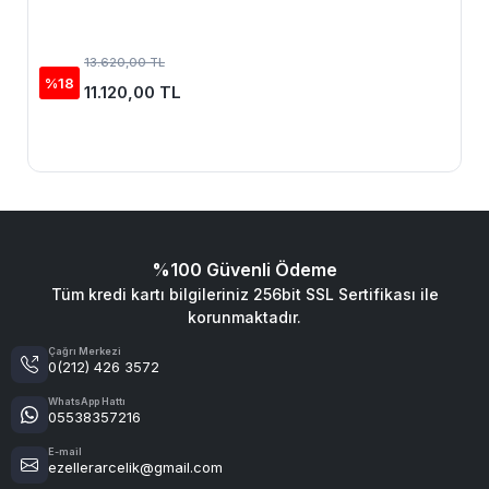
13.620,00 TL
%18
11.120,00 TL
%100 Güvenli Ödeme
Tüm kredi kartı bilgileriniz 256bit SSL Sertifikası ile
korunmaktadır.
Çağrı Merkezi
0(212) 426 3572
WhatsApp Hattı
05538357216
E-mail
ezellerarcelik@gmail.com