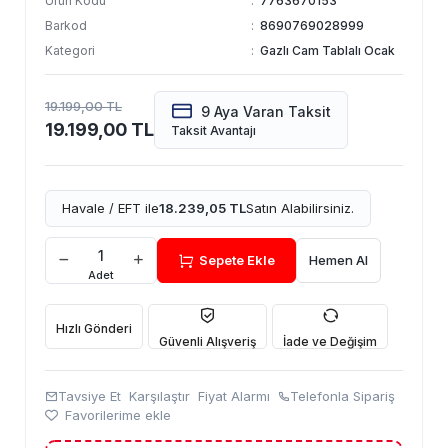
Ürün Kodu
:
7763670153
Barkod
:
8690769028999
Kategori
:
Gazlı Cam Tablalı Ocak
19.199,00 TL
9 Aya Varan Taksit
19.199,00 TL
Taksit Avantajı
Havale / EFT ile
18.239,05 TL
Satın Alabilirsiniz.
Sepete Ekle
Hemen Al
Adet
Hızlı Gönderi
Güvenli Alışveriş
İade ve Değişim
Tavsiye Et
Karşılaştır
Fiyat Alarmı
Telefonla Sipariş
Favorilerime ekle