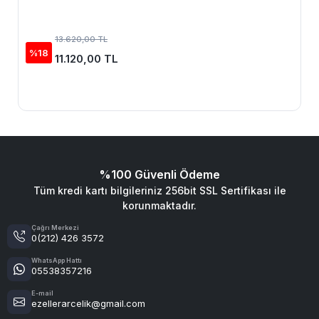
13.620,00 TL
%18
11.120,00 TL
%100 Güvenli Ödeme
Tüm kredi kartı bilgileriniz 256bit SSL Sertifikası ile
korunmaktadır.
Çağrı Merkezi
0(212) 426 3572
WhatsApp Hattı
05538357216
E-mail
ezellerarcelik@gmail.com