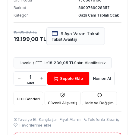
Ürün Kodu
:
7763670160
Barkod
:
8690769028357
Kategori
:
Gazlı Cam Tablalı Ocak
19.199,00 TL
9 Aya Varan Taksit
19.199,00 TL
Taksit Avantajı
Havale / EFT ile
18.239,05 TL
Satın Alabilirsiniz.
Sepete Ekle
Hemen Al
Adet
Hızlı Gönderi
Güvenli Alışveriş
İade ve Değişim
Tavsiye Et
Karşılaştır
Fiyat Alarmı
Telefonla Sipariş
Favorilerime ekle