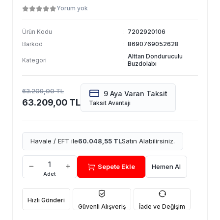
Yorum yok
Ürün Kodu
:
7202920106
Barkod
:
8690769052628
Alttan Donduruculu
Kategori
:
Buzdolabı
63.209,00 TL
9 Aya Varan Taksit
63.209,00 TL
Taksit Avantajı
Havale / EFT ile
60.048,55 TL
Satın Alabilirsiniz.
Sepete Ekle
Hemen Al
Adet
Hızlı Gönderi
Güvenli Alışveriş
İade ve Değişim