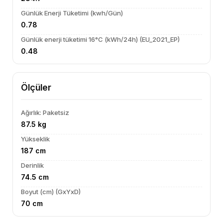
Günlük Enerji Tüketimi (kwh/Gün)
0.78
Günlük enerji tüketimi 16°C (kWh/24h) (EU_2021_EP)
0.48
Ölçüler
Ağırlık: Paketsiz
87.5 kg
Yükseklik
187 cm
Derinlik
74.5 cm
Boyut (cm) (GxYxD)
70 cm