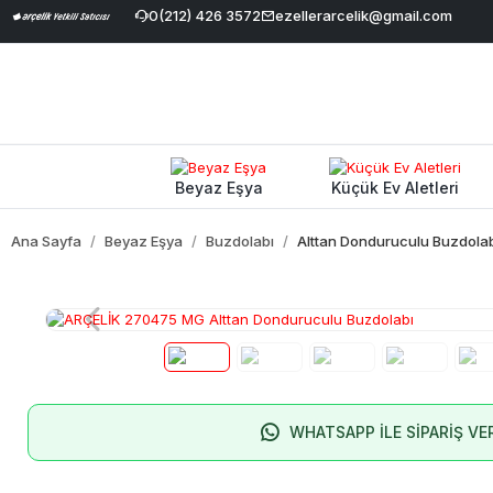
 İndirimi
|
Geniş Ürün Yelpazesi
0(212) 426 3572
|
ezellerarcelik@gmail.com
%100 Orijinal ve Garantili Ürü
Beyaz Eşya
Küçük Ev Aletleri
Ana Sayfa
Beyaz Eşya
Buzdolabı
Alttan Donduruculu Buzdola
WHATSAPP İLE SİPARİŞ VE