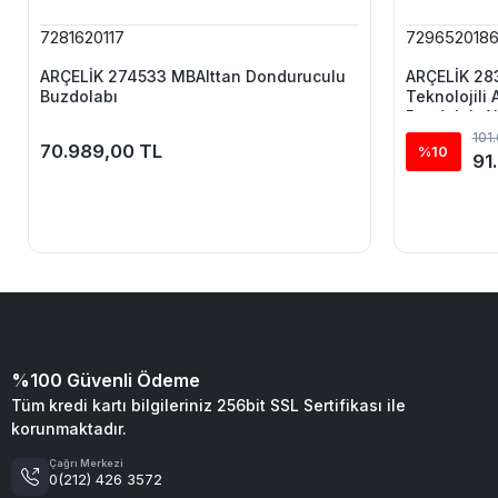
7281620117
729652018
ARÇELİK 274533 MBAlttan Donduruculu
ARÇELİK 28
Buzdolabı
Teknolojili
BuzdolabıAl
101
70.989,00 TL
%10
91
%100 Güvenli Ödeme
Tüm kredi kartı bilgileriniz 256bit SSL Sertifikası ile
korunmaktadır.
Çağrı Merkezi
0(212) 426 3572