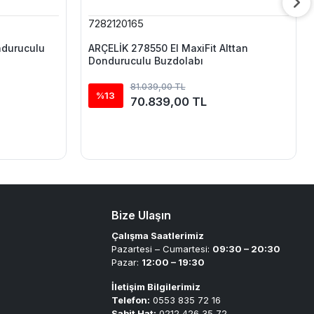
7282120165
nduruculu
ARÇELİK 278550 EI MaxiFit Alttan
Donduruculu Buzdolabı
81.039,00 TL
%13
70.839,00 TL
Bize Ulaşın
Çalışma Saatlerimiz
Pazartesi – Cumartesi:
09:30 – 20:30
Pazar:
12:00 – 19:30
İletişim Bilgilerimiz
Telefon:
0553 835 72 16
Sabit Hat:
0212 426 35 72