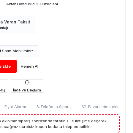
:
Alttan Donduruculu Buzdolabı
ya Varan Taksit
ntajı
L
Satın Alabilirsiniz.
e Ekle
Hemen Al
riş
İade ve Değişim
Fiyat Alarmı
Telefonla Sipariş
Favorilerime ekle
tış ekibimiz sipariş sonrasında tarafınız ile iletişime geçerek,
lacağınız ücretsiz kupon kodunu talep edebilirler.