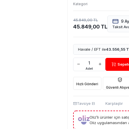
Kategori
45.849,00 TL
9 A
45.849,00 TL
Taksit Ava
Havale / EFT ile
43.556,55 T
Sepet
Adet
Hızlı Gönderi
Güvenli Alışve
Tavsiye Et
Karşılaştır
Oliz’li ürünler için sa
Oliz uygulamasından a