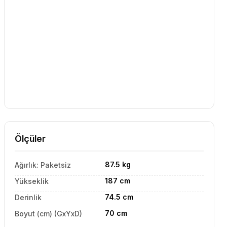
Ölçüler
87.5 kg
Ağırlık: Paketsiz
187 cm
Yükseklik
74.5 cm
Derinlik
70 cm
Boyut (cm) (GxYxD)