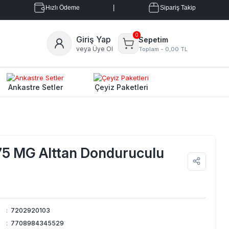
|
Hızlı Ödeme
Sipariş Takip
0
Giriş Yap
Sepetim
veya Üye Ol
Toplam -
0,00 TL
Ankastre Setler
Çeyiz Paketleri
5 MG Alttan Donduruculu
:
7202920103
:
7708984345529