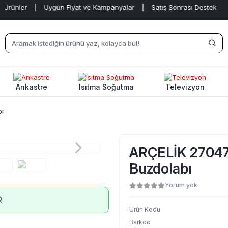
nler
|
Uygun Fiyat ve Kampanyalar
|
Satış Sonrası Destek
|
Ankastre
Isıtma Soğutma
Televizyon
bı
ARÇELİK 27047
Buzdolabı
Yorum yok
R
Ürün Kodu
Barkod