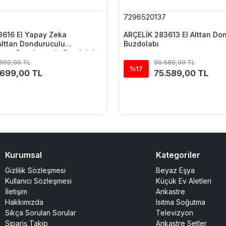
6
7296520137
3616 EI Yapay Zeka
ARÇELİK 283613 EI Alttan Do
 Alttan Donduruculu
Buzdolabı
ttan Donduruculu Buzdolabı
.699,00 TL
90.589,00 TL
%17
.699,00 TL
75.589,00 TL
Kurumsal
Kategoriler
Gizlilik Sözleşmesi
Beyaz Eşya
Kullanıcı Sözleşmesi
Küçük Ev Aletleri
İletişim
Ankastre
Hakkımızda
Isıtma Soğutma
Sıkça Sorulan Sorular
Televizyon
Sipariş Takip
Ankastre Setler