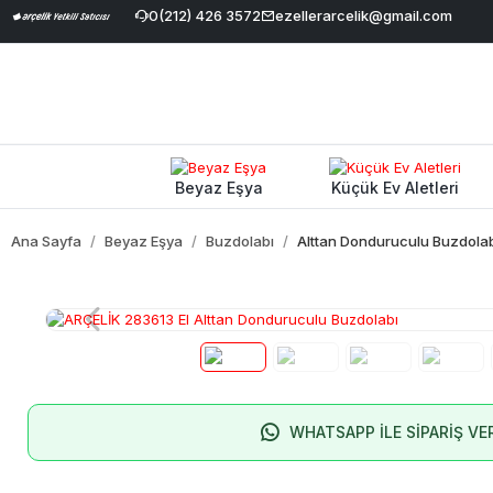
irimi
|
Geniş Ürün Yelpazesi
0(212) 426 3572
|
%100 Orijinal ve Garantili Ürünler
ezellerarcelik@gmail.com
Beyaz Eşya
Küçük Ev Aletleri
Ana Sayfa
Beyaz Eşya
Buzdolabı
Alttan Donduruculu Buzdola
WHATSAPP İLE SİPARİŞ VE