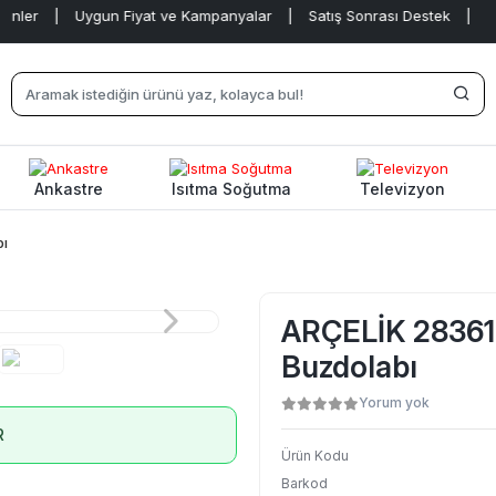
|
Uygun Fiyat ve Kampanyalar
|
Satış Sonrası Destek
|
Ankastre
Isıtma Soğutma
Televizyon
bı
ARÇELİK 283613
Buzdolabı
Yorum yok
R
Ürün Kodu
Barkod