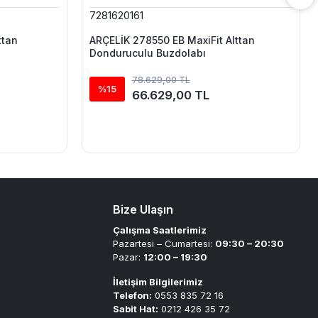
7281620161
ttan
ARÇELİK 278550 EB MaxiFit Alttan
Donduruculu Buzdolabı
78.629,00 TL
%15
66.629,00 TL
Bize Ulaşın
Çalışma Saatlerimiz
Pazartesi – Cumartesi:
09:30 – 20:30
Pazar:
12:00 – 19:30
İletişim Bilgilerimiz
Telefon:
0553 835 72 16
Sabit Hat:
0212 426 35 72