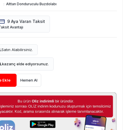
:
Alttan Donduruculu Buzdolabı
9 Aya Varan Taksit
Taksit Avantajı
L
Satın Alabilirsiniz.
L
kazanç elde ediyorsunuz.
e Ekle
Hemen Al