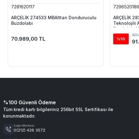
7281620117
729652018
ARÇELİK 274533 MBAlttan Donduruculu
ARÇELİK 28
Buzdolabı
Teknolojili
BuzdolabıAl
101
70.989,00 TL
%10
91
%100 Güvenli Ödeme
Tüm kredi kartı bilgileriniz 256bit SSL Sertifikası ile
korunmaktadır.
Çağrı Merkezi
0(212) 426 3572