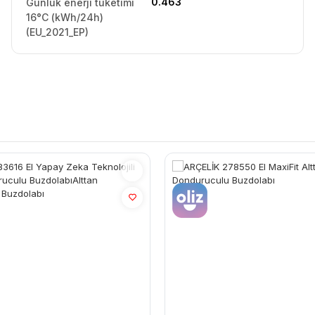
0.463
Günlük enerji tüketimi
16°C (kWh/24h)
(EU_2021_EP)