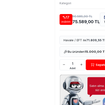
Kategori
90.589,00 TL
%17
75.589,00 TL
indirim
Havale / EFT ile
71.809,55 T
🎉
Bu üründen
15.000,00 T
Sepet
Adet