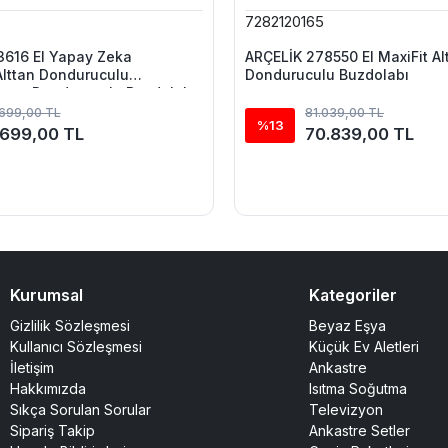
6
7282120165
3616 EI Yapay Zeka
ARÇELİK 278550 EI MaxiFit Al
 Alttan Donduruculu
Donduruculu Buzdolabı
ttan Donduruculu Buzdolabı
.699,00 TL
81.039,00 TL
%13
.699,00 TL
70.839,00 TL
Kurumsal
Kategoriler
Gizlilik Sözleşmesi
Beyaz Eşya
Kullanıcı Sözleşmesi
Küçük Ev Aletleri
İletişim
Ankastre
Hakkımızda
Isıtma Soğutma
Sıkça Sorulan Sorular
Televizyon
Sipariş Takip
Ankastre Setler