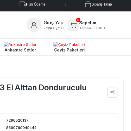
|
Hızlı Ödeme
Sipariş Takip
0
Giriş Yap
Sepetim
veya Üye Ol
Toplam -
0,00 TL
Ankastre Setler
Çeyiz Paketleri
 EI Alttan Donduruculu
:
7296520137
:
8690769049444