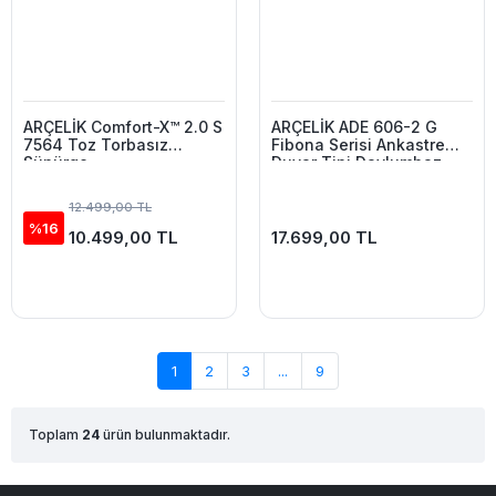
ARÇELİK Comfort-X™ 2.0 S
ARÇELİK ADE 606-2 G
7564 Toz Torbasız
Fibona Serisi Ankastre
Süpürge
Duvar Tipi Davlumbaz
12.499,00 TL
%16
10.499,00 TL
17.699,00 TL
1
2
3
...
9
Toplam
24
ürün bulunmaktadır.