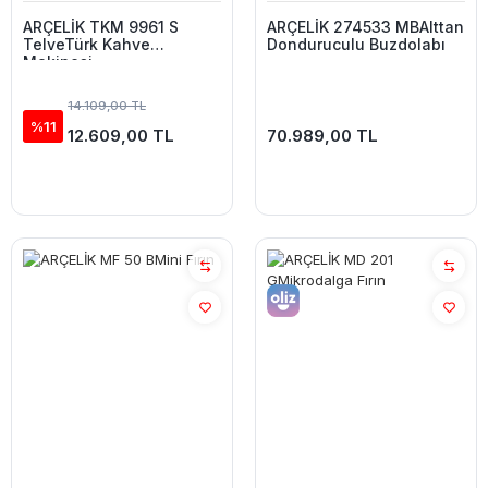
ARÇELİK TKM 9961 S
ARÇELİK 274533 MBAlttan
TelveTürk Kahve
Donduruculu Buzdolabı
Makinesi
14.109,00 TL
%11
12.609,00 TL
70.989,00 TL