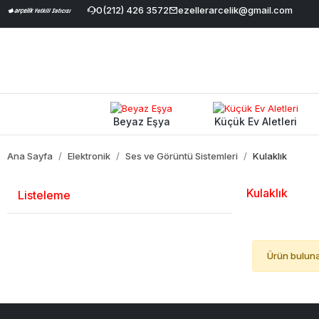
 Havale İndirimi
|
Geniş Ürün Yelpazesi
0(212) 426 3572
ezellerarcelik@gmail.com
|
%100 Orijinal ve Garanti
Beyaz Eşya
Küçük Ev Aletleri
Ana Sayfa
Elektronik
Ses ve Görüntü Sistemleri
Kulaklık
Kulaklık
Listeleme
Ürün bulun