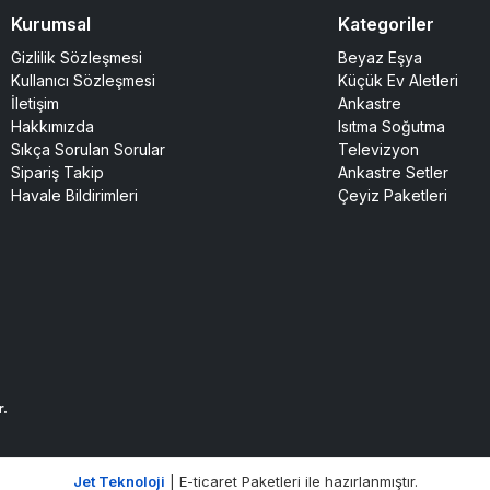
Kurumsal
Kategoriler
Gizlilik Sözleşmesi
Beyaz Eşya
Kullanıcı Sözleşmesi
Küçük Ev Aletleri
İletişim
Ankastre
Hakkımızda
Isıtma Soğutma
Sıkça Sorulan Sorular
Televizyon
Sipariş Takip
Ankastre Setler
Havale Bildirimleri
Çeyiz Paketleri
r.
Jet Teknoloji
| E-ticaret Paketleri ile hazırlanmıştır.