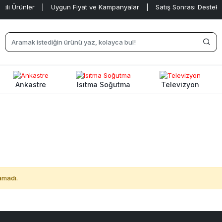
li Ürünler
|
Uygun Fiyat ve Kampanyalar
|
Satış Sonrası Destek
|
Ankastre
Isıtma Soğutma
Televizyon
amadı.