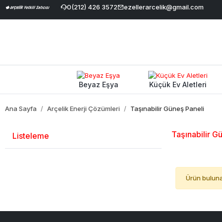
5 Havale İndirimi
|
0(212) 426 3572
Geniş Ürün Yelpazesi
ezellerarcelik@gmail.com
|
%100 Orijinal ve Garant
Beyaz Eşya
Küçük Ev Aletleri
Ana Sayfa
Arçelik Enerji Çözümleri
Taşınabilir Güneş Paneli
Taşınabilir G
Listeleme
Ürün bulun