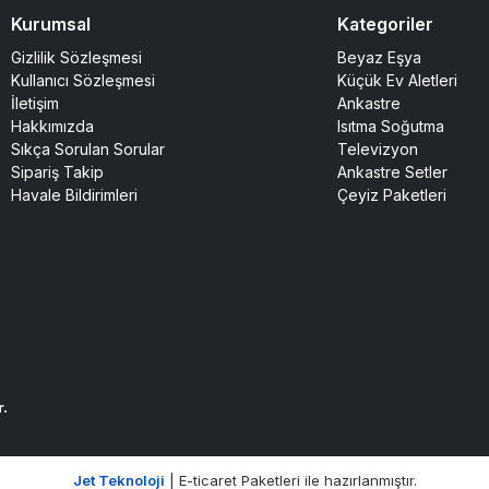
Kurumsal
Kategoriler
Gizlilik Sözleşmesi
Beyaz Eşya
Kullanıcı Sözleşmesi
Küçük Ev Aletleri
İletişim
Ankastre
Hakkımızda
Isıtma Soğutma
Sıkça Sorulan Sorular
Televizyon
Sipariş Takip
Ankastre Setler
Havale Bildirimleri
Çeyiz Paketleri
r.
Jet Teknoloji
| E-ticaret Paketleri ile hazırlanmıştır.