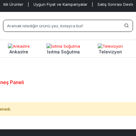
ili Ürünler
|
Uygun Fiyat ve Kampanyalar
|
Satış Sonrası Destek
Ankastre
Isıtma Soğutma
Televizyon
üneş Paneli
amadı.