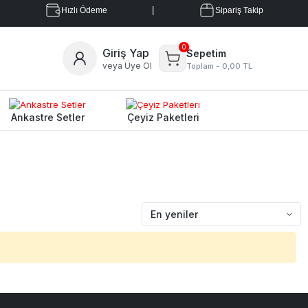
|
|
Hızlı Ödeme
Sipariş Takip
0
Giriş Yap
Sepetim
veya Üye Ol
Toplam -
0,00 TL
Ankastre Setler
Çeyiz Paketleri