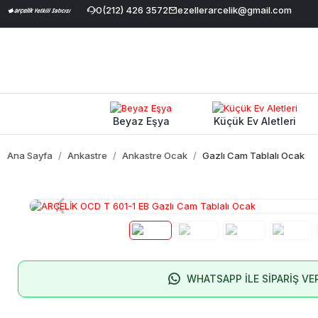
İndirimi
|
Geniş Ürün Yelpazesi
0(212) 426 3572
|
%100 Orijinal ve Garantili Ürünl
ezellerarcelik@gmail.com
Beyaz Eşya
Küçük Ev Aletleri
Ana Sayfa
Ankastre
Ankastre Ocak
Gazlı Cam Tablalı Ocak
WHATSAPP İLE SİPARİŞ VE