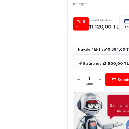
Kategori
13.620,00 TL
%18
11.120,00 TL
indirim
Tak
Havale / EFT ile
10.564,00 T
🎉
Bu üründen
2.500,00 TL
Sepet
Adet