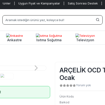
er
|
Uygun Fiyat ve Kampanyalar
|
Satış Sonrası Destek
|
Ankastre
Isıtma Soğutma
Televizyon
ARÇELİK OCD T 
Ocak
Yorum yok
R
Ürün Kodu
Barkod