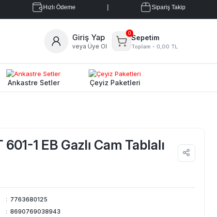
|
Hızlı Ödeme
Sipariş Takip
0
Giriş Yap
Sepetim
veya Üye Ol
Toplam -
0,00 TL
Ankastre Setler
Çeyiz Paketleri
601-1 EB Gazlı Cam Tablalı
:
7763680125
:
8690769038943