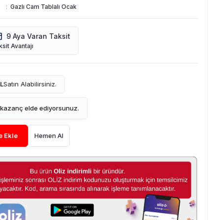
:
Gazlı Cam Tablalı Ocak
9 Aya Varan Taksit
sit Avantajı
L
Satın Alabilirsiniz.
kazanç elde ediyorsunuz.
e Ekle
Hemen Al